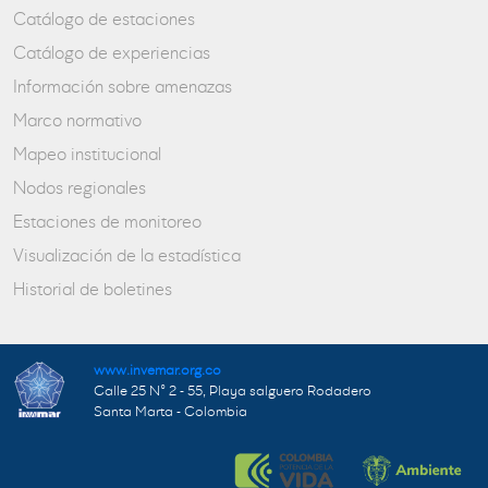
Catálogo de estaciones
Catálogo de experiencias
Información sobre amenazas
Marco normativo
Mapeo institucional
Nodos regionales
Estaciones de monitoreo
Visualización de la estadística
Historial de boletines
www.invemar.org.co
Calle 25 N° 2 - 55, Playa salguero Rodadero
Santa Marta - Colombia