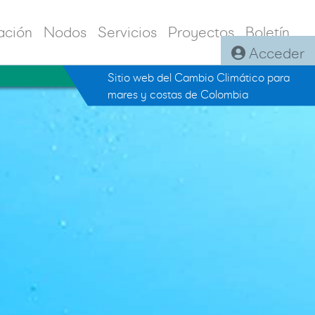
ación
Nodos
Servicios
Proyectos
Boletín
Acceder
Sitio web del Cambio Climático para
mares y costas de Colombia