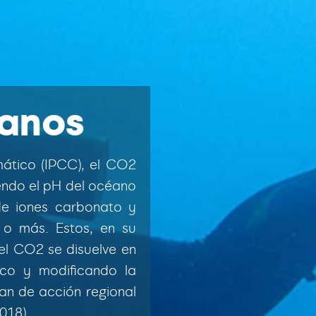
éanos
ático (IPCC), el CO2
iendo el pH del océano
de iones carbonato y
 o más. Estos, en su
el CO2 se disuelve en
co y modificando la
an de acción regional
018).