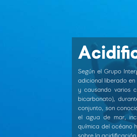
Acidifi
Según el Grupo Inte
adicional liberado en
y causando varios c
bicarbonato), duran
conjunto, son conoci
el agua de mar, in
química del océano h
sobre la acidificació