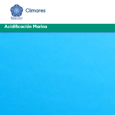
Climares
Acidificación Marina