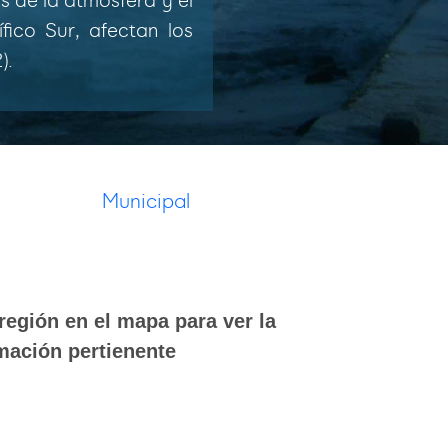
es de la atmósfera y el
fico Sur, afectan los
).
Municipal
región en el mapa para ver la
mación pertienente