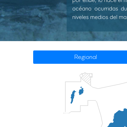
por ende, lo hace el n
océano ocurridas dur
niveles medios del mar
Regional
Caribe