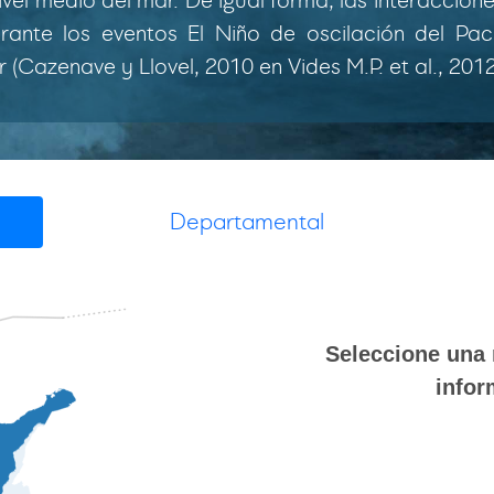
ivel medio del mar. De igual forma, las interaccion
ante los eventos El Niño de oscilación del Pací
 (Cazenave y Llovel, 2010 en Vides M.P. et al., 2012
Departamental
Seleccione una 
infor