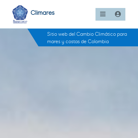
Climares
Sitio web del Cambio Climático para
mares y costas de Colombia