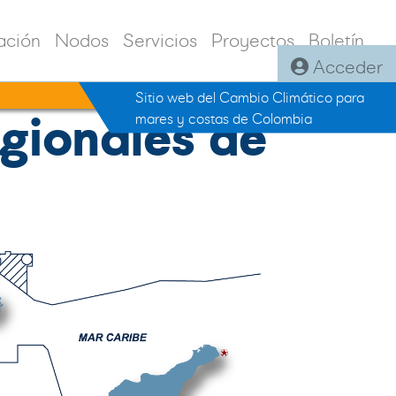
ación
Nodos
Servicios
Proyectos
Boletín
Acceder
Sitio web del Cambio Climático para
gionales de
mares y costas de Colombia