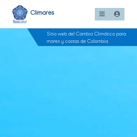
Climares
Sitio web del Cambio Climático para
mares y costas de Colombia