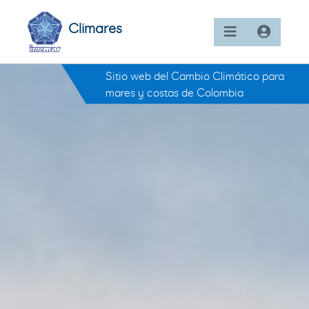
Climares
Sitio web del Cambio Climático para
mares y costas de Colombia